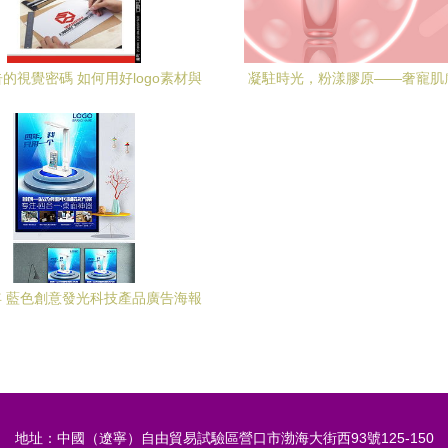
的視覺密碼 如何用好logo素材與
凝駐時光，粉漾膠原——奢寵肌
賞吸引免費設計？以匯圖網案例剖
禮贊
析營銷設計之道
 藍色創意發光科技產品廣告海報
設計之道
地址：中國（遼寧）自由貿易試驗區營口市渤海大街西93號125-150