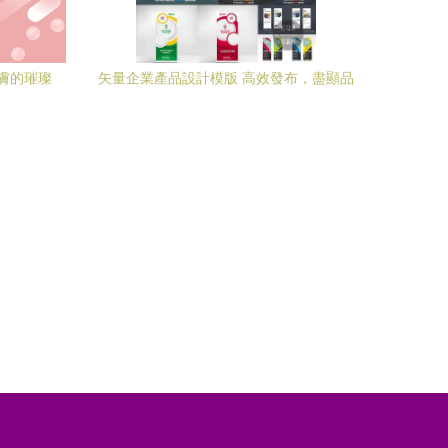
膚的璀璨
矢量企業產品設計模版 高效發布，盡顯品
牌風范