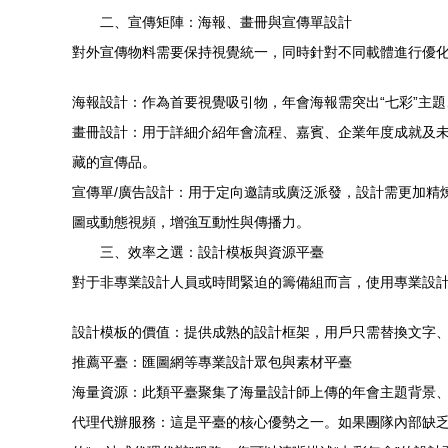
二、宣傳矩陣：海報、畫冊與宣傳單設計
對外宣傳物料需要保持視覺統一，同時針對不同載體進行優
海報設計：作為首要視覺吸引物，年會海報需突出“七彩”主
畫冊設計：用于詳細介紹年會流程、嘉賓、企業年度成就及
藏的宣傳品。
宣傳單/廣告設計：用于定向邀請或廣泛派發，設計需更加精
圖或動態視頻，增強互動性與傳播力。
三、效率之選：設計模板與資源平臺
對于非專業設計人員或時間緊迫的籌備組而言，使用專業設
設計模板的價值：提供成熟的設計框架，用戶只需替換文字、
推薦平臺：匯圖網等專業設計眾包與素材平臺
海量資源：此類平臺聚集了海量設計師上傳的年會主題背景、
代理代辦服務：這是平臺的核心優勢之一。如果團隊內部缺