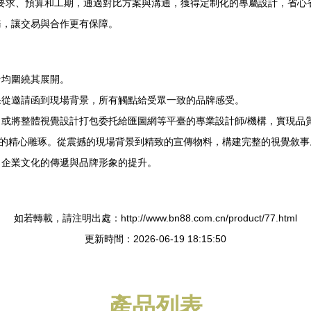
設計要求、預算和工期，通過對比方案與溝通，獲得定制化的專屬設計，省心
務，讓交易與合作更有保障。
計均圍繞其展開。
保從邀請函到現場背景，所有觸點給受眾一致的品牌感受。
或將整體視覺設計打包委托給匯圖網等平臺的專業設計師/機構，實現品
節的精心雕琢。從震撼的現場背景到精致的宣傳物料，構建完整的視覺敘
力企業文化的傳遞與品牌形象的提升。
如若轉載，請注明出處：http://www.bn88.com.cn/product/77.html
更新時間：2026-06-19 18:15:50
產品列表