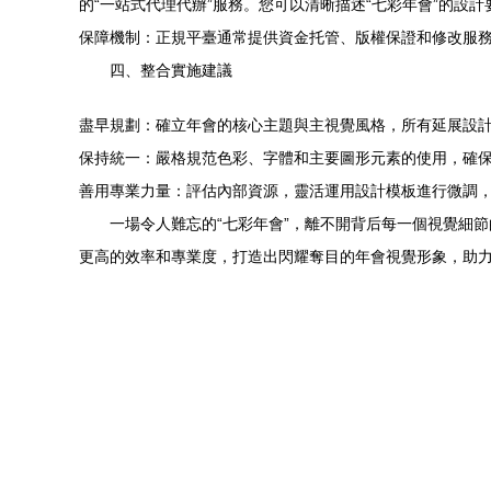
的“一站式代理代辦”服務。您可以清晰描述“七彩年會”的
保障機制：正規平臺通常提供資金托管、版權保證和修改服
四、整合實施建議
盡早規劃：確立年會的核心主題與主視覺風格，所有延展設
保持統一：嚴格規范色彩、字體和主要圖形元素的使用，確
善用專業力量：評估內部資源，靈活運用設計模板進行微調，
一場令人難忘的“七彩年會”，離不開背后每一個視覺細
更高的效率和專業度，打造出閃耀奪目的年會視覺形象，助