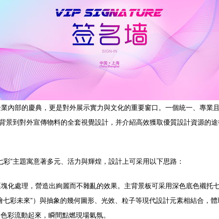
企業內部的慶典，更是對外展示實力與文化的重要窗口。一個統一、專業
場背景到對外宣傳物料的全套視覺設計，并介紹高效獲取優質設計資源的途
七彩”主題寓意著多元、活力與輝煌，設計上可采用以下思路：
區塊化處理，營造出絢麗而不雜亂的效果。主背景板可采用深色底色襯托
共繪七彩未來”）與抽象的幾何圖形、光效、粒子等現代設計元素相結合，
讓色彩流動起來，瞬間點燃現場氣氛。