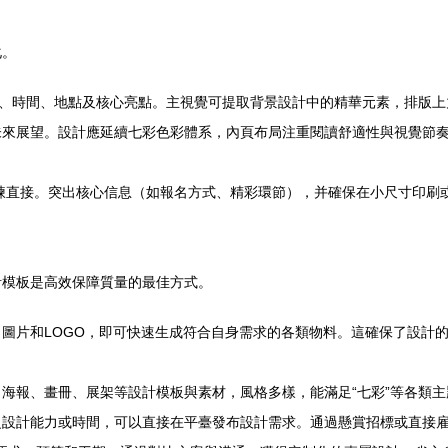
化。
題、時間、地點及核心亮點。主視覺可提取背景設計中的精華元素，排版
未來展望。設計應延續七彩色彩體系，內頁布局注重閱讀舒適性與視覺節
煉直接。突出核心信息（如報名方式、精彩環節），并確保在小尺寸印刷
計模板是高效保障質量的最佳方式。
圖片和LOGO，即可快速生成符合自身需求的各類物料。這確保了設計
海報、畫冊、展架等設計模板與素材，風格多樣，能滿足“七彩”等各類主
乏設計能力或時間，可以直接在平臺發布設計需求。通過懸賞招標或直接